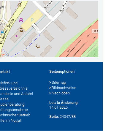
Seitenoptionen
ontakt
Sitemap
elefon- und
Bildnachweise
dressverzeichnis
Nach oben
tandorte und Anfahrt
resse
Letzte Änderung:
tudienberatung
14.01.2025
törungsannahme
echnischer Betrieb
Seite:
24047/88
lfe im Notfall