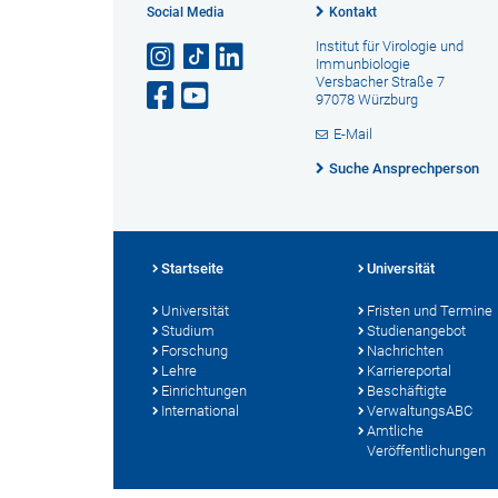
Social Media
Kontakt
Institut für Virologie und
Immunbiologie
Versbacher Straße 7
97078 Würzburg
E-Mail
Suche Ansprechperson
Startseite
Universität
Universität
Fristen und Termine
Studium
Studienangebot
Forschung
Nachrichten
Lehre
Karriereportal
Einrichtungen
Beschäftigte
International
VerwaltungsABC
Amtliche
Veröffentlichungen