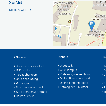
Anfahrt
Medizin, Geb. E5
Dienste
Service
K
WueStudy
Universitätsbibliothek
T
WueCampus
IT-Dienste
A
Vorlesungsverzeichnis
Hochschulsport
S
Online-Bewerbung und
Studienberatung
P
Online-Einschreibung
Prüfungsamt
S
Katalog der Bibliothek
Studierendenkanzlei
S
Studierendenvertretung
T
Career Centre
Hi